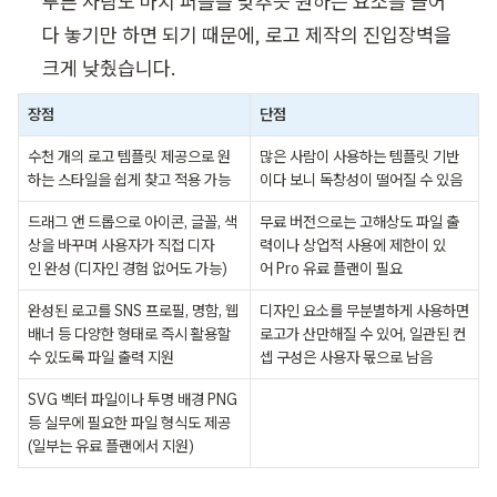
투른 사람도 마치 퍼즐을 맞추듯 원하는 요소를 끌어
다 놓기만 하면 되기 때문에, 로고 제작의 진입장벽을 
크게 낮췄습니다.
장점
단점
수천 개의 로고 템플릿 제공으로 원
많은 사람이 사용하는 템플릿 기반
하는 스타일을 쉽게 찾고 적용 가능
이다 보니 독창성이 떨어질 수 있음
드래그 앤 드롭으로 아이콘, 글꼴, 색
무료 버전으로는 고해상도 파일 출
상을 바꾸며 사용자가 직접 디자
력이나 상업적 사용에 제한이 있
인 완성 (디자인 경험 없어도 가능)
어 Pro 유료 플랜이 필요
완성된 로고를 SNS 프로필, 명함, 웹 
디자인 요소를 무분별하게 사용하면 
배너 등 다양한 형태로 즉시 활용할 
로고가 산만해질 수 있어, 일관된 컨
수 있도록 파일 출력 지원
셉 구성은 사용자 몫으로 남음
SVG 벡터 파일이나 투명 배경 PNG 
등 실무에 필요한 파일 형식도 제공 
ㅤ
(일부는 유료 플랜에서 지원)