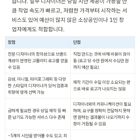
습니다. 일부 디자이너는 당일 시안 제공이 가능할 만
큼 작업 속도가 빠르고, 저렴한 가격부터 시작하는 서
비스도 있어 예산이 많지 않은 소상공인이나 1인 창
업자에게도 적합합니다.
장점
단점
전문 디자이너의 창의성으로 브랜드 
직접 만드는 것에 비해 비용이 많이 
개성이 반영된 고퀄리티 로고를 얻을 
듦 (로고 당 수만 원에서 수십만 원
수 있음
까지 예산 필요)
감성, 미니멀, 타이포그래피 등 다양
제작 기간이 수일 이상 소요되는 편
한 스타일의 디자이너가 있어 업종과 
으로 바로 로고가 나오지는 않음
취향에 맞게 선택 가능
디자이너와의 커뮤니케이션이 필요
급하게 필요한 경우 당일 제작 등 빠
하며, 요구를 정확히 전달하지 못하
른 납기도 가능한 서비스 다수 존재
면 원하는 결과물이 나오기까지 수
정이 거듭될 수 있음
~5개의 시안을 받아볼 수도 있고, 피