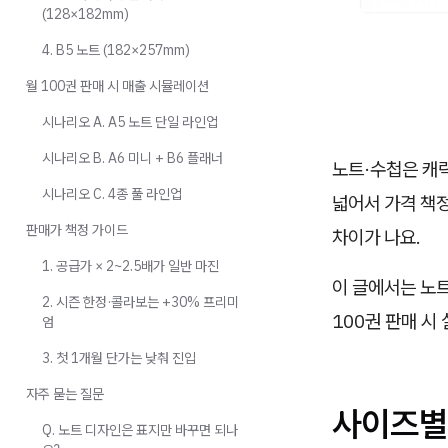
(128×182mm)
4. B5 노트 (182×257mm)
월 100권 판매 시 매출 시뮬레이션
시나리오 A. A5 노트 단일 라인업
시나리오 B. A6 미니 + B6 플래너
노트·수첩은 캐
시나리오 C. 4종 풀 라인업
넓어서 가격 책정
판매가 책정 가이드
차이가 나요.
1. 공급가 × 2~2.5배가 일반 마진
이 글에서는 노
2. 시즌 한정·콜라보는 +30% 프리미
100권 판매 시
엄
3. 첫 1개월 단가는 낮춰 진입
자주 묻는 질문
사이즈별
Q. 노트 디자인은 표지만 바꾸면 되나