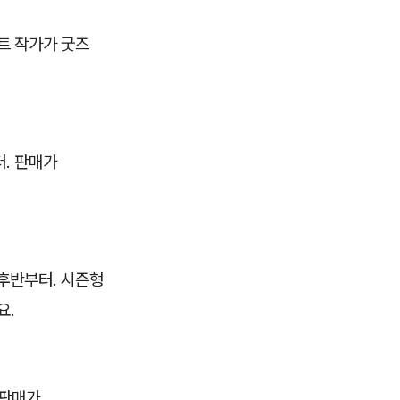
트 작가가 굿즈
터. 판매가
중후반부터. 시즌형
요.
 판매가