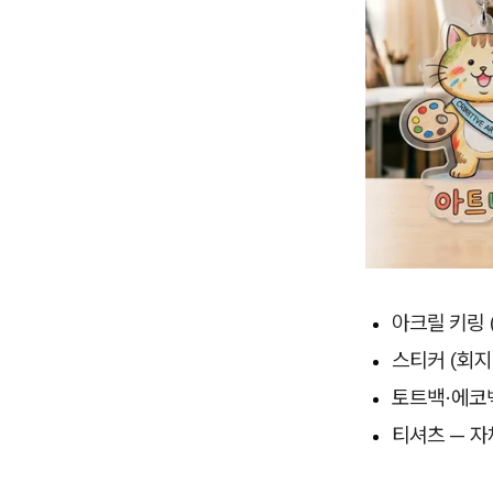
아크릴 키링 
스티커 (회지
토트백·에코백
티셔츠 — 자