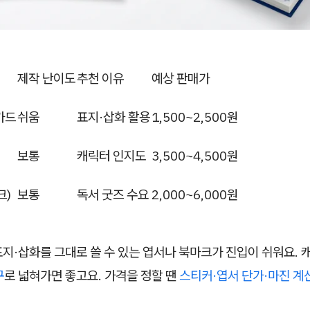
제작 난이도
추천 이유
예상 판매가
카드
쉬움
표지·삽화 활용
1,500~2,500원
보통
캐릭터 인지도
3,500~4,500원
크)
보통
독서 굿즈 수요
2,000~6,000원
지·삽화를 그대로 쓸 수 있는 엽서나 북마크가 진입이 쉬워요.
구
로 넓혀가면 좋고요. 가격을 정할 땐
스티커·엽서 단가·마진 계