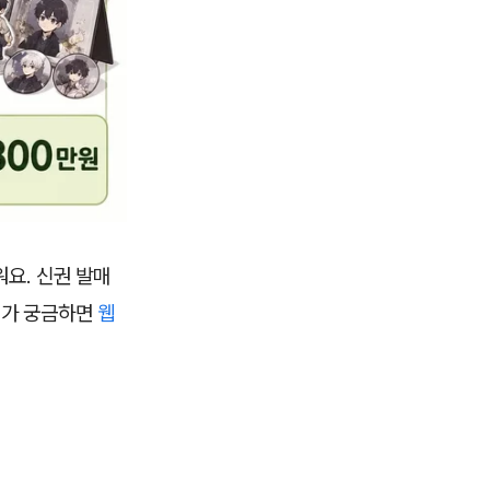
요. 신권 발매
례가 궁금하면
웹