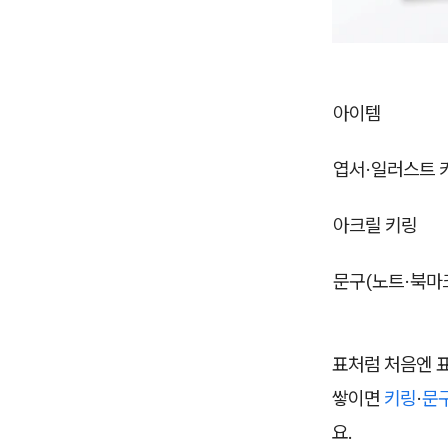
아이템
엽서·일러스트 
아크릴 키링
문구(노트·북마
표처럼 처음엔 표
쌓이면
키링
·
문
요.