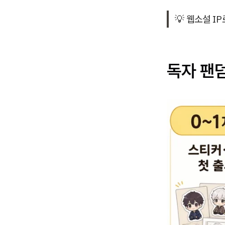
💡 웹소설 I
독자 팬덤